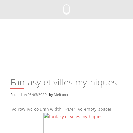
Skip
to
content
Fantasy et villes mythiques
Posted on
03/03/2020
by
Mélianor
[vc_row][vc_column width= »1/4″][vc_empty_space]