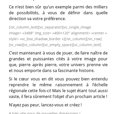
Ce n’est bien sûr qu’un exemple parmi des milliers
de possibilités, à vous de définir dans quelle
direction va votre préférence.
[/vc_column_text][vc_separator][vc_single_image
image= »3488″ img_size= »400×120″ alignment= »center »
style= »vc_box_shadow_border »][/vc_column][/vc_row]
[vc_row][vc_column][vc_empty_space][vc_column_text]
C’est maintenant à vous de jouer, de faire naître de
grandes et puissantes cités à votre image pour
que, pierre après pierre, votre univers prenne vie
et nous emporte dans sa fascinante histoire.
Si le cœur vous en dit vous pouvez bien entendu
reprendre le même raisonnement à l’échelle
régionale cette fois-ci! Mais le sujet étant tout aussi
vaste, il fera sûrement l’objet d’un prochain article !
N’ayez pas peur, lancez-vous et créez !
A très vite pour de nouvelles digressions !