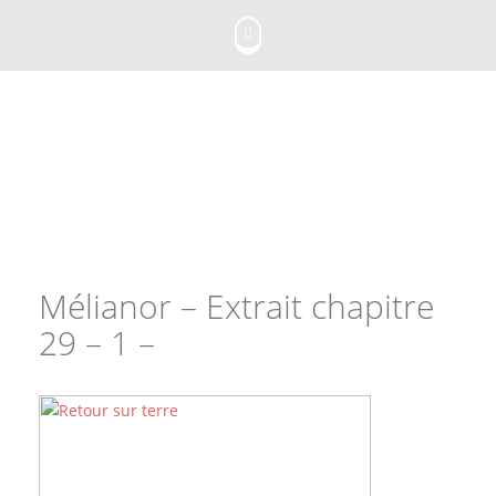
Skip
to
content
Mélianor – Extrait chapitre
29 – 1 –