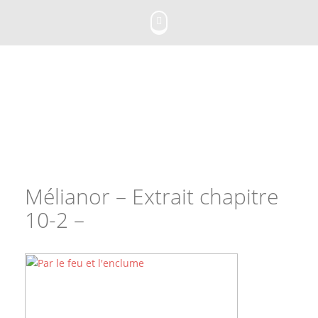
Skip
to
content
Mélianor – Extrait chapitre
10-2 –