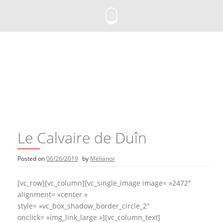
Skip
to
content
Le Calvaire de Duîn
Posted on
06/26/2019
by
Mélianor
[vc_row][vc_column][vc_single_image image= »2472″
alignment= »center »
style= »vc_box_shadow_border_circle_2″
onclick= »img_link_large »][vc_column_text]