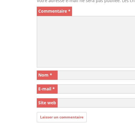
Votre adresse e-mail ne sera pas publiée.
Les ch
Commentaire
*
Nom
*
E-mail
*
Site web