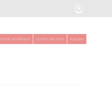
 monde de Mélianor
L’envers des mots
À propos