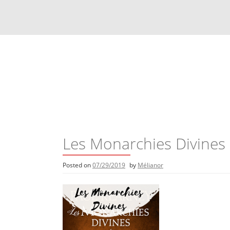
Skip
to
content
Les Monarchies Divines
Posted on
07/29/2019
by
Mélianor