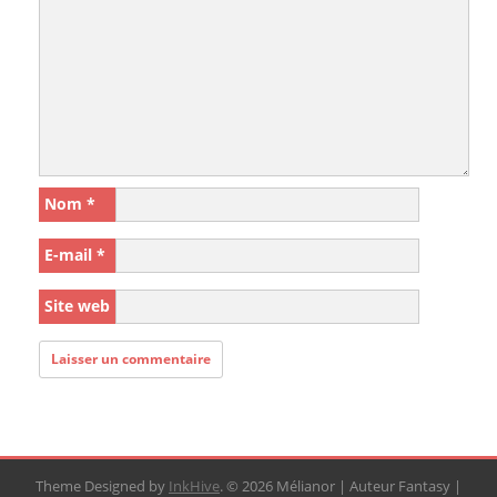
Nom
*
E-mail
*
Site web
Theme Designed by
InkHive
.
© 2026 Mélianor | Auteur Fantasy |