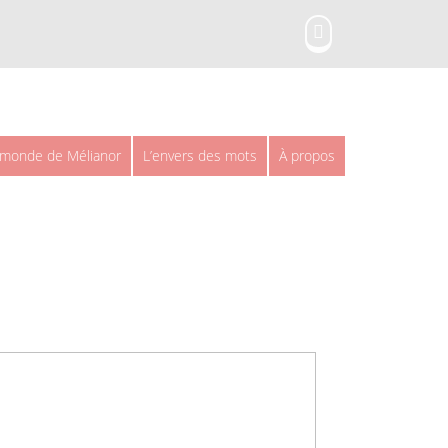
 monde de Mélianor
L’envers des mots
À propos