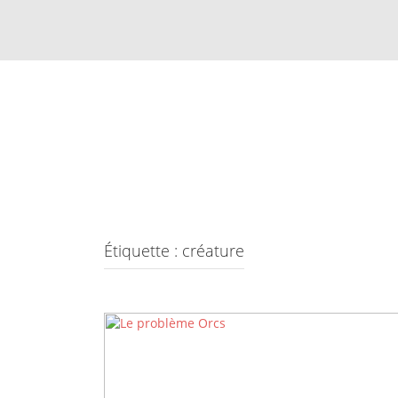
Skip
to
content
Étiquette :
créature