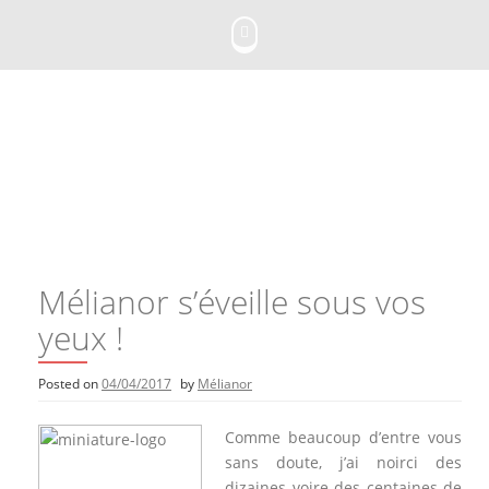
Skip
to
content
Mélianor s’éveille sous vos
yeux !
Posted on
04/04/2017
by
Mélianor
Comme beaucoup d’entre vous
sans doute, j’ai noirci des
dizaines voire des centaines de